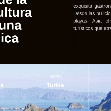
exquisita gastro
ultura
Desde las bullici
 una
playas, Asia o
turísticos que at
ica
VISITA
ia
Turkia