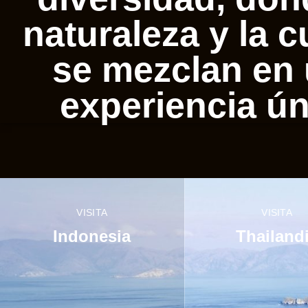
naturaleza y la c
se mezclan en
experiencia ún
VISITA
VISITA
Indonesia
Thailand