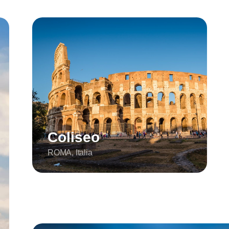
Coliseo
ROMA, Italia
Pirámides de Giza
EL CAIRO, Egipto